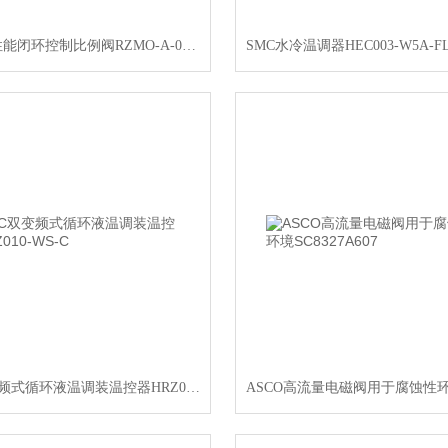
ATOS高性能闭环控制比例阀RZMO-A-030/10040
SMC双变频式循环液温调装温控器HRZ010-WS-C