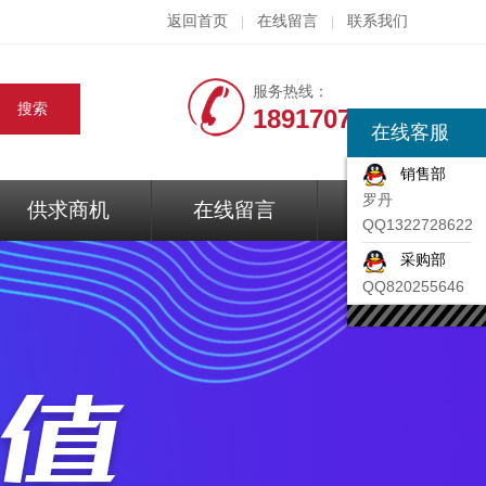
返回首页
在线留言
联系我们
|
|
服务热线：
18917074297
在线客服
销售部
罗丹
供求商机
在线留言
联系我们
QQ1322728622
采购部
QQ820255646