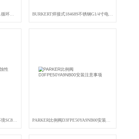
SMC水冷温调器HEC003-W5A-FL循环液温调装置
BURKERT焊接式184689不锈钢G1/4寸电磁阀
ASCO高流量电磁阀用于腐蚀性环境SC8327A607
PARKER比例阀D3FPE50YA9NB00安装注意事项