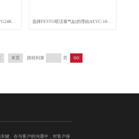
REXROTH泵3DREM16P-7X/200YG24K4V当天发货
选择FESTO双活塞气缸的理由AEVC-10-10-P-A
跳转到第
页
页
末页
的关键。在与客户的沟通中，对客户保