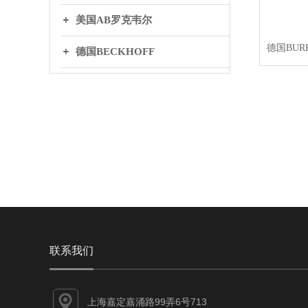
美国AB罗克韦尔
德国BUR
德国BECKHOFF
英国BIFOLD百弗
日本THK
丹麦DANFOSS丹弗斯
WAGO万可
联系我们
上海嘉定嘉涌路99弄6号713