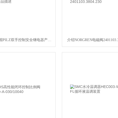
773826德国PILZ双手控制安全继电器产品描述
介绍NORGREN电磁阀2401103.38