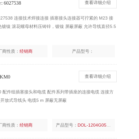
6027538
查看详细介绍
 6027538 连接技术焊接连接 插塞接头连接器可拧紧的 M23 接
镀镍 滚花螺母材料压铸锌，镀镍 屏蔽屏蔽 允许导线直径5.5
厂商性质：
经销商
产品型号：
5KM0
查看详细介绍
25KM0 配件组插塞接头和电缆 配件系列带插座的连接电缆 连接方
 B 头开放式导线头 电缆5 m 屏蔽无屏蔽
厂商性质：
经销商
产品型号：
DOL-1204G05M025KM0