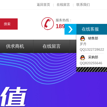
返回首页
在线留言
联系我们
|
|
服务热线：
18917074297
在线客服
销售部
罗丹
供求商机
在线留言
联系我们
QQ1322728622
采购部
QQ820255646