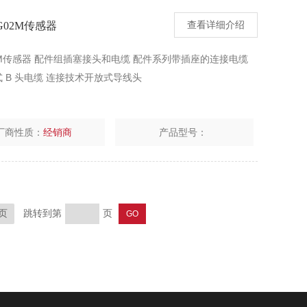
-G02M传感器
查看详细介绍
G02M传感器 配件组插塞接头和电缆 配件系列带插座的连接电缆
接方式 B 头电缆 连接技术开放式导线头
厂商性质：
经销商
产品型号：
跳转到第
页
页