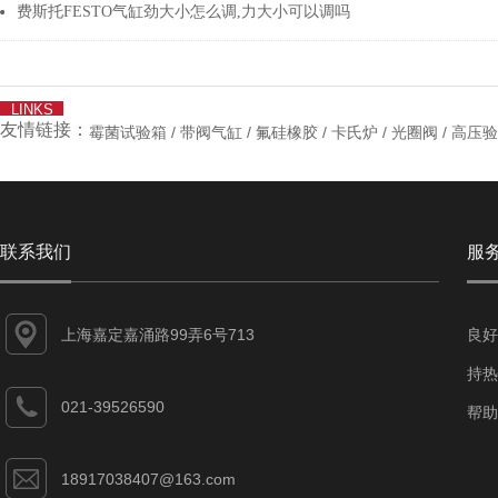
费斯托FESTO气缸劲大小怎么调,力大小可以调吗
LINKS
友情链接：
/
/
/
/
/
霉菌试验箱
带阀气缸
氟硅橡胶
卡氏炉
光圈阀
高压验
联系我们
服
上海嘉定嘉涌路99弄6号713
良好
持热
021-39526590
帮助
18917038407@163.com