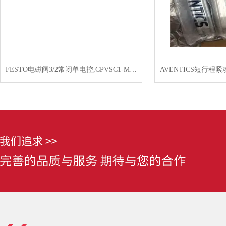
FESTO电磁阀3/2常闭单电控,CPVSC1-M1H-K-H-Q3C