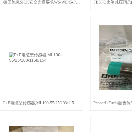
德国施克SICK安全光栅要求WS/WE45-P260
P+F电缆型传感器,ML100-55/25/103/115b/154