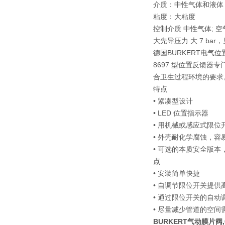
介质：中性气体和液体
粘度：大粘度
控制介质 中性气体; 空
大先导压力 大 7 bar，
德国BURKERT电气
8697 型位置反馈器专
合卫生过程环境的要求
特点
• 紧凑型设计
• LED 位置指示器
• 用机械或感应式限位
• 外壳耐化学腐蚀，容易清
• 可选的本质安全版本，
点
• 安装简单快捷
• 自调节限位开关提供
• 通过限位开关的自动
• 尽量减少管道的空
BURKERT气动膜片阀,