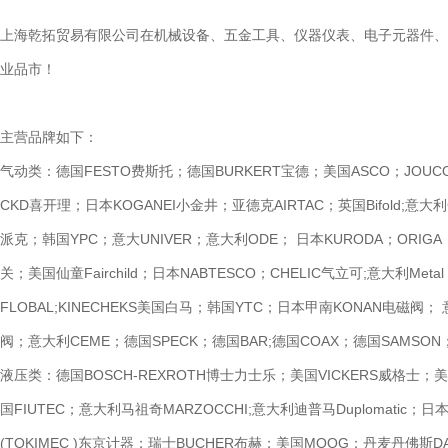
上海乾拓贸易有限公司在机械设备、五金工具、仪器仪表、电子元器件、
业品市！
主营品牌如下：
气动类：德国FESTO费斯托；德国BURKERT宝德；美国ASCO；JOUCOM
CKD喜开理；日本KOGANEI小金井；亚德克AIRTAC；英国Bifold;意大
派克；韩国YPC；意大UNIVER；意大利ODE； 日本KURODA；ORIGA
关；美国仙童Fairchild；日本NABTESCO；CHELIC气立可;意大利Me
FLOBAL;KINECHEKS美国白马；韩国YTC；日本甲南KONAN电磁阀；
阀；意大利CEME；德国SPECK；德国BAR;德国COAX；德国SAMSO
液压类：德国BOSCH-REXROTH博士力士乐；美国VICKERS威格士；美
国FIUTEC；意大利马祖奇MARZOCCHI;意大利迪普马Duplomatic；日
(TOKIMEC )东京计器；瑞士BUCHER布赫；美国MOOG；丹麦丹佛斯D