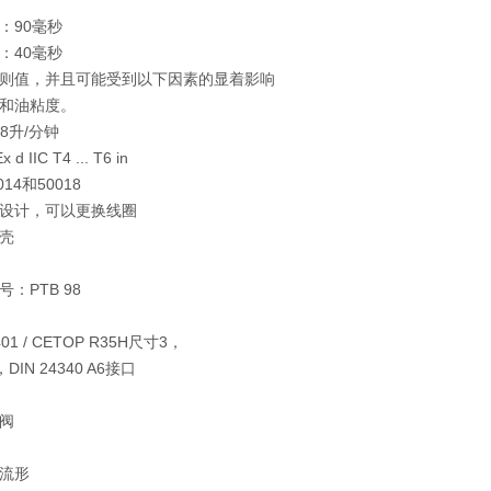
：90毫秒
：40毫秒
则值，并且可能受到以下因素的显着影响
和油粘度。
，18升/分钟
 IIC T4 ... T6 in
014和50018
设计，可以更换线圈
壳
：PTB 98
01 / CETOP R35H尺寸3，
，DIN 24340 A6接口
阀
流形