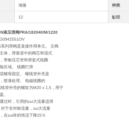
海隆
种类
12
缸径
N液压滑阀PRA/182040/M/1220
G0942551OV
d-6系列滑阀是直接作用单元。 主阀
主体，弹簧居中的阀芯和湿式
，带耐压芯管和滑套式线圈
险区域。 线圈打滑
花螺母固定。 螺线管外壳是
，喷漆处理。 电磁线圈的
线管外壳的螺纹为M20 x 1,5，用于
盖。
通过时，引用的zui大流量适用
 对于非对称流量，zui大流量
，在zui坏的情况下降25％