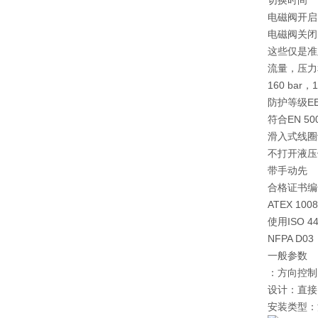
切换时间
电磁阀开启
电磁阀关闭
这些仅是准
流量，压力
160 bar
防护等级EEx d
符合EN 50
滑入式线圈
不打开液压
带手动先
合格证书编号
ATEX 1008
使用ISO 44
NFPA D03
一般参数
：方向控制
设计：直接
安装类型：