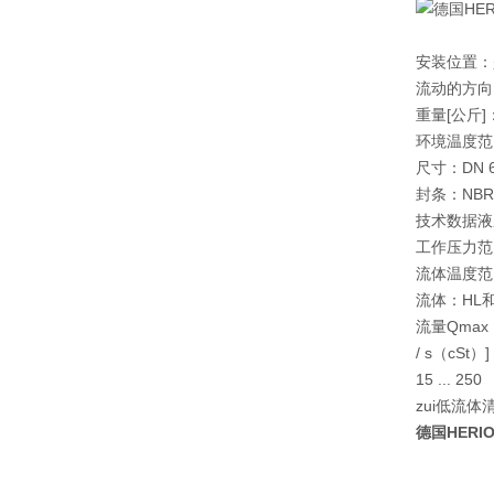
安装位置：
流动的方向
重量[公斤]：
环境温度范围[°
尺寸：DN 6
封条：NBR
技术数据液
工作压力范围[
流体温度范围[°
流体：HL和
流量Qmax [
/ s（cSt）]
15 ... 250
zui低流体清洁
德国HERIO