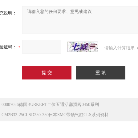
充说明：
验证码：
请输入计算结果（
：
00007026德国BURKERT二位五通活塞滑阀0450系列
：
CM2B32-25CLSD250-350日本SMC带锁气缸CLS系列资料