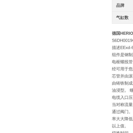
品牌
气缸数
德国HERIO
S6DH0019
描述EEx
组件是钢制
电枢螺线管
经可用于危
芯管并由滚
由铸铁制成
油浸型。 螺
电缆入口压
当对称流量
通过阀门。
率大大降低
以上值。