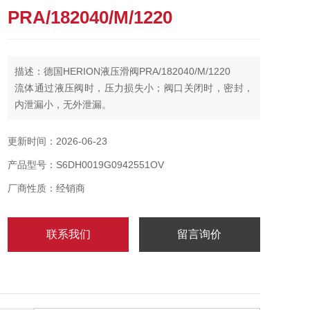
PRA/182040/M/1220
描述：德国HERION液压滑阀PRA/182040/M/1220
流体通过液压阀时，压力损失小；阀口关闭时，密封，
内泄漏小，无外泄漏。
所控制的参量（压力或流量）稳定，受外部干扰时变化
量小。
更新时间：2026-06-23
结构紧凑，安装、调试、使用、维护方便，通用性好
产品型号：S6DH0019G0942551OV
厂商性质：经销商
联系我们
留言询价