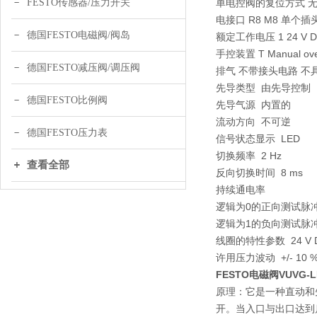
FESTO传感器/压力开关
单电控阀的复位方式 
电接口 R8 M8 单个插头
德国FESTO电磁阀/阀岛
额定工作电压 1 24 V 
手控装置 T Manual overr
德国FESTO减压阀/调压阀
排气 不带接头电路 
先导类型 由先导控制
德国FESTO比例阀
先导气源 内置的
流动方向 不可逆
德国FESTO压力表
信号状态显示 LED
切换频率 2 Hz
查看全部
反向切换时间 8 ms
持续通电率
逻辑为0的正向测试脉冲 1
逻辑为1的负向测试脉冲 3
线圈的特性参数 24 V DC
许用压力波动 +/- 10 
FESTO电磁阀VUVG-LK1
原理：它是一种直动和
开。当入口与出口达到