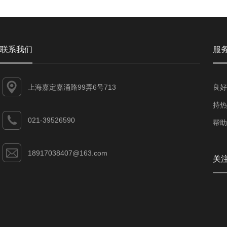
联系我们
服
上海嘉定嘉涌路99弄6号713
良好
持热
021-39526590
帮助
18917038407@163.com
关