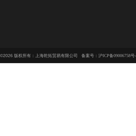
©2026 版权所有：上海乾拓贸易有限公司 备案号：
沪ICP备09006758号-