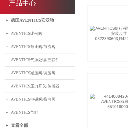
产品中心
德国AVENTICS安沃驰
AVENTICS比例阀
AVENTICS截止阀/节流阀
AVENTICS气源处理/三联件
AVENTICS减压阀/调压阀
AVENTICS压力开关/传感器
AVENTICS电磁阀/换向阀
AVENTICS气缸
查看全部