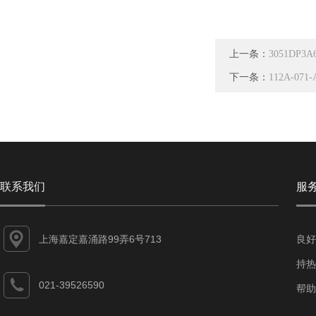
上一条：
3051DP3A
下一条：
112A-071
联系我们
服
上海嘉定嘉涌路99弄6号713
良好
持热
021-39526590
帮助