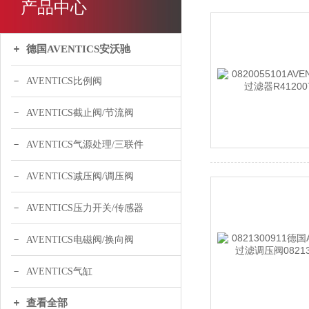
产品中心
德国AVENTICS安沃驰
AVENTICS比例阀
AVENTICS截止阀/节流阀
AVENTICS气源处理/三联件
AVENTICS减压阀/调压阀
AVENTICS压力开关/传感器
AVENTICS电磁阀/换向阀
AVENTICS气缸
查看全部