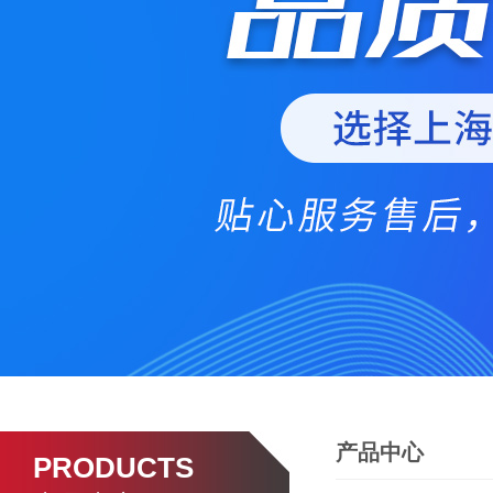
产品中心
PRODUCTS