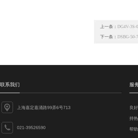
上一条：
DG4V-3S
下一条：
DSBG-50
联系我们
服
上海嘉定嘉涌路99弄6号713
良好
持热
021-39526590
帮助