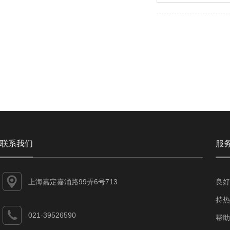
联系我们
服
上海嘉定嘉涌路99弄6号713
良好
持热
021-39526590
帮助