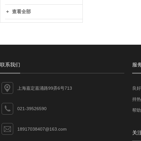
查看全部
联系我们
服
上海嘉定嘉涌路99弄6号713
良好
持热
021-39526590
帮助
18917038407@163.com
关