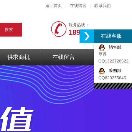
返回首页
在线留言
联系我们
|
|
服务热线：
18917074297
在线客服
销售部
罗丹
供求商机
在线留言
联系我们
QQ1322728622
采购部
QQ820255646