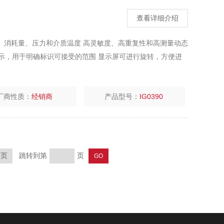
查看详细介绍
流量、消耗量、压力和介质温度 高灵敏度、高重复性和高测量动态
显示，用于明确标识可接受的范围 显示屏可进行旋转，方便进
厂商性质：
经销商
产品型号：
IG0390
跳转到第
页
末页