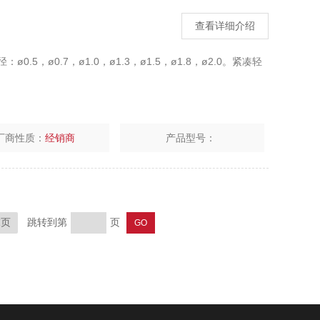
查看详细介绍
：ø0.5，ø0.7，ø1.0，ø1.3，ø1.5，ø1.8，ø2.0。紧凑轻
厂商性质：
经销商
产品型号：
跳转到第
页
末页