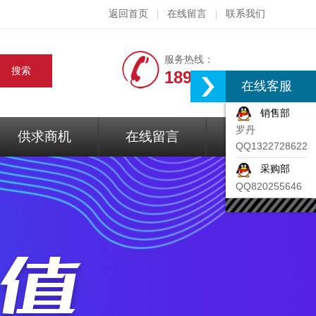
返回首页
在线留言
联系我们
|
|
服务热线：
18917074297
在线客服
销售部
罗丹
供求商机
在线留言
联系我们
QQ1322728622
采购部
QQ820255646