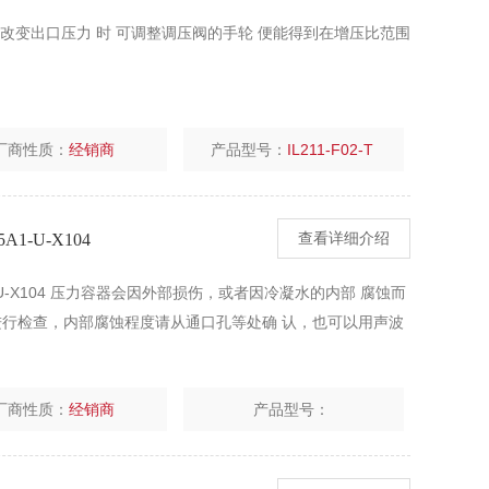
 当需要改变出口压力 时 可调整调压阀的手轮 便能得到在增压比范围
厂商性质：
经销商
产品型号：
IL211-F02-T
1-U-X104
查看详细介绍
-U-X104 压力容器会因外部损伤，或者因冷凝水的内部 腐蚀而
进行检查，内部腐蚀程度请从通口孔等处确 认，也可以用声波
厂商性质：
经销商
产品型号：