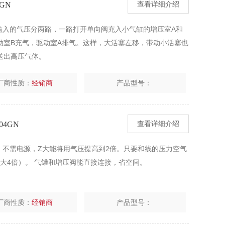
GN
查看详细介绍
GN 输入的气压分两路，一路打开单向阀充入小气缸的增压室A和
动室B充气，驱动室A排气。这样，大活塞左移，带动小活塞也
送出高压气体。
厂商性质：
经销商
产品型号：
04GN
查看详细介绍
4GN 不需电源，Z大能将用气压提高到2倍。只要和线的压力空气
1Z大4倍）。 气罐和增压阀能直接连接，省空间。
厂商性质：
经销商
产品型号：