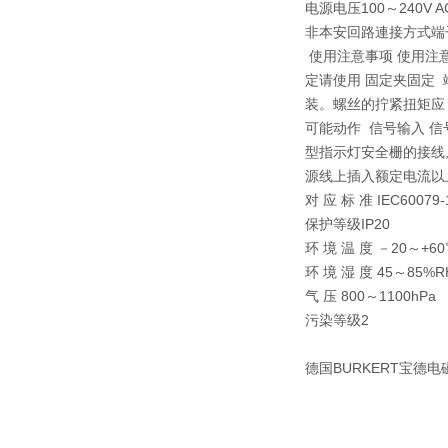
电源电压100～240V A
非本安回路連接方式端
使用注意事项 使用注意
定请使用 固定夹固定 
装。螺丝的拧紧扭矩应 为
可能动作 信号输入 信
型指示灯安全栅的接线,
源线上插入额定电流以
对 应 标 准 IEC60079-1
保护等级IP20
环 境 温 度 －20～+60
环 境 湿 度 45～85%R
气 压 800～1100hPa
污染等级2
德国BURKERT宝德电