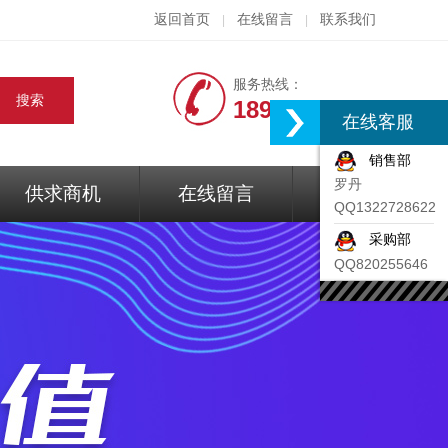
返回首页
在线留言
联系我们
|
|
服务热线：
18917074297
在线客服
销售部
罗丹
供求商机
在线留言
联系我们
QQ1322728622
采购部
QQ820255646