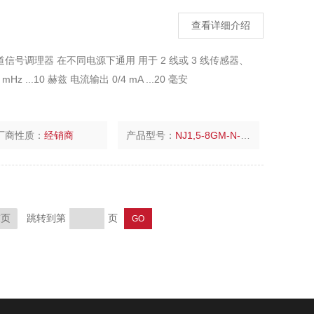
查看详细介绍
1通道信号调理器 在不同电源下通用 用于 2 线或 3 线传感器、
...10 赫兹 电流输出 0/4 mA ...20 毫安
厂商性质：
经销商
产品型号：
NJ1,5-8GM-N-V1
跳转到第
页
末页