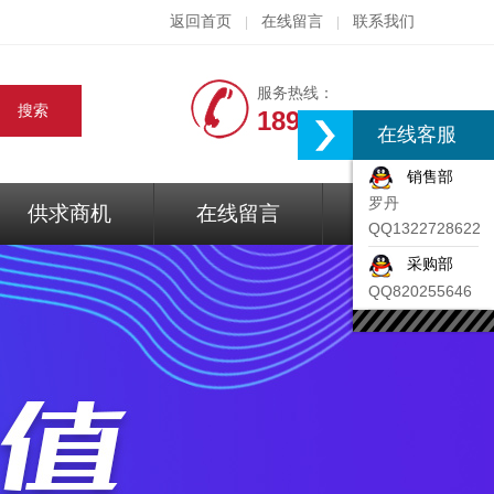
返回首页
在线留言
联系我们
|
|
服务热线：
18917074297
在线客服
销售部
罗丹
供求商机
在线留言
联系我们
QQ1322728622
采购部
QQ820255646