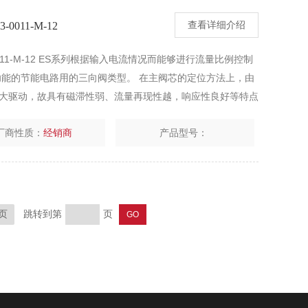
0011-M-12
查看详细介绍
-0011-M-12 ES系列根据输入电流情况而能够进行流量比例控制
功能的节能电路用的三向阀类型。 在主阀芯的定位方法上，由
大驱动，故具有磁滞性弱、流量再现性越，响应性良好等特点
厂商性质：
经销商
产品型号：
跳转到第
页
页