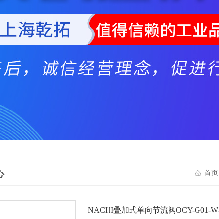
心
首页
NACHI叠加式单向节流阀OCY-G01-W-Y