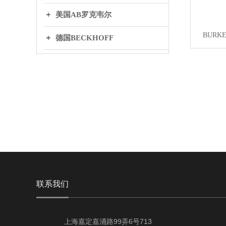
美国AB罗克韦尔
BURK
德国BECKHOFF
英国BIFOLD百弗
日本THK
丹麦DANFOSS丹弗斯
WAGO万可
联系我们
上海嘉定嘉涌路99弄6号713