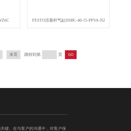
Z6C
FESTO活塞杆气缸DSBC-40-15-PPVA-N2
跳转到第
页
末页
的关键。在与客户的沟通中，对客户保