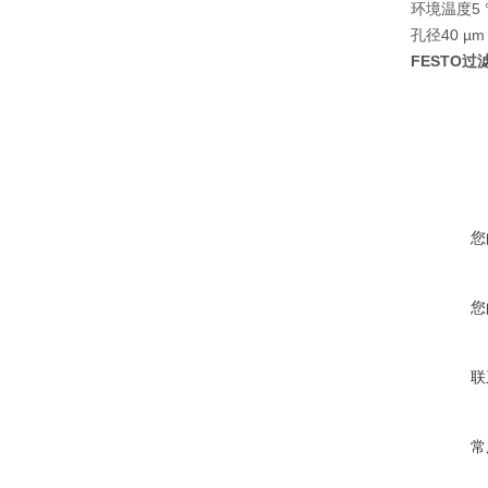
环境温度5 °C 
孔径40 µm
FESTO过滤
您
您
联
常