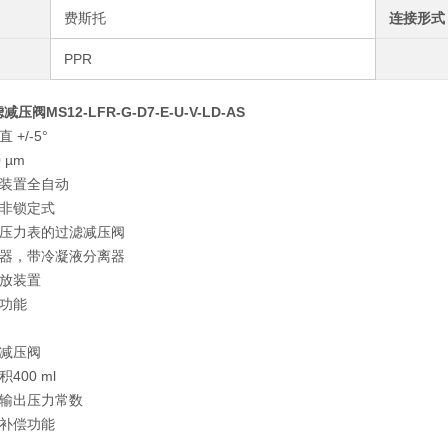
费斯托
连接形式
PPR
减压阀MS12-LFR-G-D7-E-U-V-LD-AS
+/-5°
 µm
装置全自动
非锁定式
压力表的过滤减压阀
器，带冷凝液分离器
放装置
功能
减压阀
400 ml
输出压力常数
补偿功能