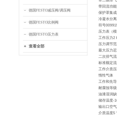
带二级排气
带回流功能
德国FESTO减压阀/调压阀
保护罩集成
冷凝水分离程
德国FESTO比例阀
符号00991
压力表（模
德国FESTO压力表
工作压力2 bar
压力调节范围0.
查看全部
最大压力迟滞0
二次排气流量5
标准额定流量（根
工作介质压缩空气
惰性气体
工作和先导介质说
耐腐蚀等级 
油漆湿润缺陷
储存温度-10 °
输出口空气纯净
介质温度5 °C 