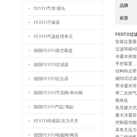
品牌
FESTO气管/接头
材质
FESTO干燥器
FESTO过滤
FESTO气源处理单元
安装位置垂直 
过滤等级40
德国FESTO真空吸盘
冷凝水排放
手控装置，
德国FESTO过滤器
结构特点带
烧结式过滤
德国FESTO定位器
带冷凝水排
德国FESTO节流阀/单向阀
带二次排气
模块化
德国FESTO气缸/电缸
先导膜片式
最大冷凝容积
FESTO传感器/压力开关
控制器功能
具有主压力
德国FESTO电磁阀/阀岛