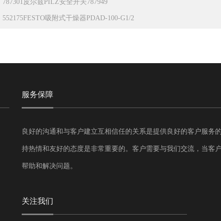
：
787301皮尔兹PILZ安全开关787949
：
552175FESTO吸附式干燥器PDAD-100-G1/2
服务保障
良好的沟通和与客户建立互相信任的关系是提供良好的客户服务
持热情和友好的态度是非常重要的。客户需要与我们交流，当客
帮助和解决问题。
关注我们