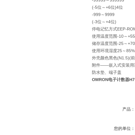
-99999～999999
(-5位～+6位)
4位
-999～9999
(-3位～+4位)
停电记忆方式
EEP-R
使用温度范围
-10～+
储存温度范围
-25～+
使用环境湿度
25～85%
外壳颜色
黑色(N1.5
附件
――
嵌入式安装用
防水垫、端子盖
OMRON电子计数器H7CX
产品
您的单位