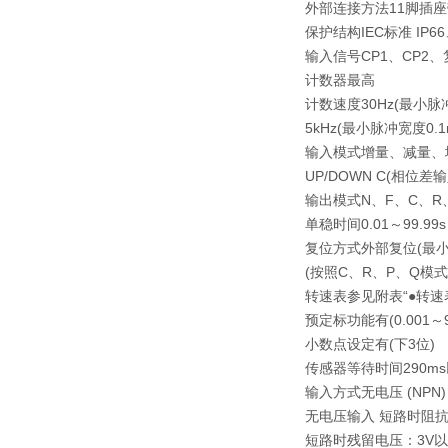
外部连接方法
11脚插座
保护结构
IEC标准 IP
输入信号
CP1、CP2
计数器
最高
计数速度
30Hz(最小脉
5kHz(最小脉冲宽度0.1
输入模式
增量、减量、增量
UP/DOWN C(相位差输
输出模式
N、F、C、R、
单稳时间
0.01～99.99s
复位方式
外部复位(最小
(按照C、R、P、Q模
转速表
参见附表“●转速
预定标功能
有(0.001～9
小数点设定
有(下3位)
传感器等待时间
290
输入方式
无电压 (NPN)
无电压输入 短路时阻抗：
短路时残留电压：3V以