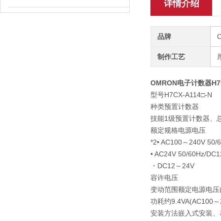
详情介绍
品牌
制作工艺
OMRON电子计数器H7CX
型号
H7CX-A114□-N
种类
预置计数器
技能
1级预置计数器、总
额定规格
电源电压
*2
• AC100～240V 50/
• AC24V 50/60Hz/DC
・DC12～24V
容许电压
变动范围
额定电源电压的8
功耗
约9.4VA(AC100～
安装方法
嵌入式安装、