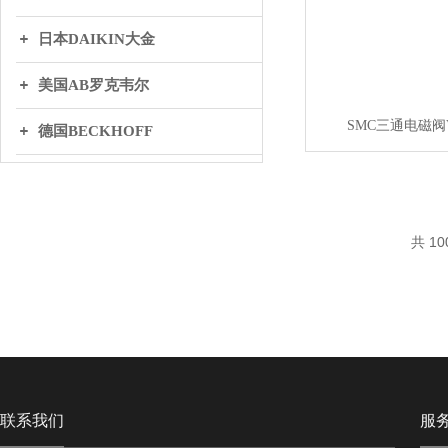
日本DAIKIN大金
美国AB罗克韦尔
SMC三通电磁阀VG
德国BECKHOFF
英国BIFOLD百弗
日本THK
共 10
丹麦DANFOSS丹弗斯
WAGO万可
联系我们
服