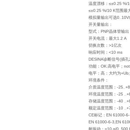
温度漂移：≤±0.25 %/
≤±0.25 %/10 K范围最
模拟量输出可选0..10V或
开关量输出：
型式：PNP晶体管输出
开关电流：最大1.2 A
切换次数：>1亿次
响应时间：<10 ms
DESINA诊断信号(插孔2
功能：OK:高电平；not
电平：高：大约为+Ub;低
环境条件：
介质温度范围：-25..+8
环境温度范围：-25 ..+
存储温度范围：-40 ..+
额定温度范围：-10 ..+
CE标记：EN 61000-6-1
EN 61000-6-3,EN 610
耐振动：≤10 g/0..500 