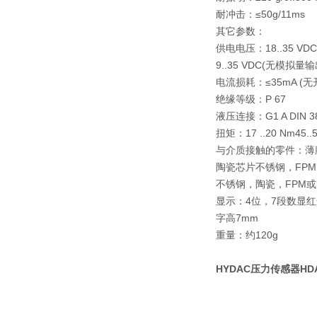
耐冲击：≤50g/11ms (
其它参数：
供电电压：18..35 V
9..35 VDC(无模拟量输
电流损耗：≤35mA (
绝缘等级：P 67
液压连接：G1 A DIN 385
扭矩：17 ..20 Nm45..
与介质接触的零件：薄
陶瓷芯片不锈钢，FP
不锈钢，陶瓷，FPM或
显示：4位，7段数显红
字高7mm
重量：约120g
HYDAC压力传感器HDA44