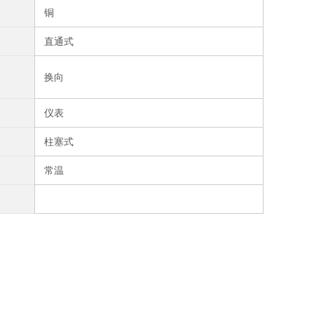
铜
直通式
换向
仪表
柱塞式
常温