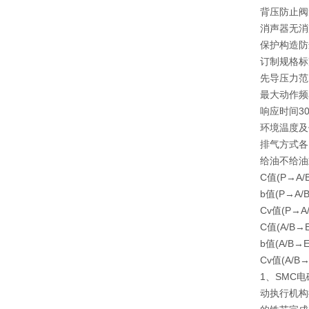
背压防止阀
消声器无消
保护构造防
订制规格标
先导压力范围0
最大动作频率
响应时间30
环境温度及
排气方式各
给油不给油
C值(P→A/B
b值(P→A/
Cv值(P→A
C值(A/B→E
b值(A/B→
Cv值(A/B
1、SMC
动执行机构