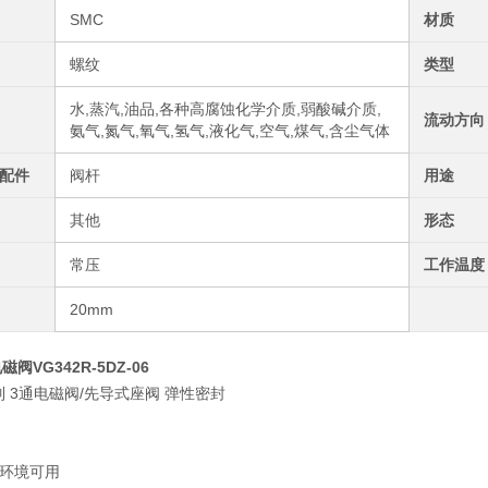
SMC
材质
螺纹
类型
水,蒸汽,油品,各种高腐蚀化学介质,弱酸碱介质,
流动方向
氨气,氮气,氧气,氢气,液化气,空气,煤气,含尘气体
配件
阀杆
用途
其他
形态
常压
工作温度
20mm
阀VG342R-5DZ-06
系列 3通电磁阀/先导式座阀 弹性密封
环境可用