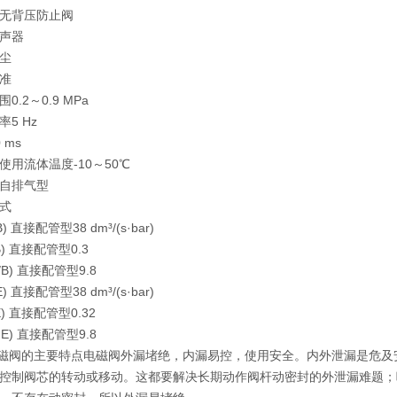
无背压防止阀
声器
尘
准
.2～0.9 MPa
5 Hz
 ms
使用流体温度-10～50℃
自排气型
式
) 直接配管型38 dm³/(s·bar)
B) 直接配管型0.3
/B) 直接配管型9.8
) 直接配管型38 dm³/(s·bar)
E) 直接配管型0.32
→E) 直接配管型9.8
电磁阀的主要特点电磁阀外漏堵绝，内漏易控，使用安全。内外泄漏是危
控制阀芯的转动或移动。这都要解决长期动作阀杆动密封的外泄漏难题；