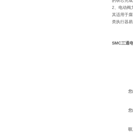
的铁芯完成
2、电动阀
其适用于腐
类执行器易
SMC三通电磁
您
您
联