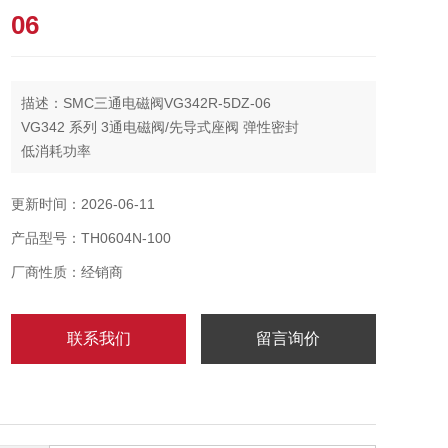
06
描述：SMC三通电磁阀VG342R-5DZ-06
VG342 系列 3通电磁阀/先导式座阀 弹性密封
低消耗功率
无须给油
真空或低压环境可用
更新时间：2026-06-11
可轻易切换成N.C., N.O.或外部先导
产品型号：TH0604N-100
厂商性质：经销商
联系我们
留言询价