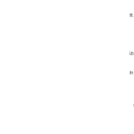
常
详
补