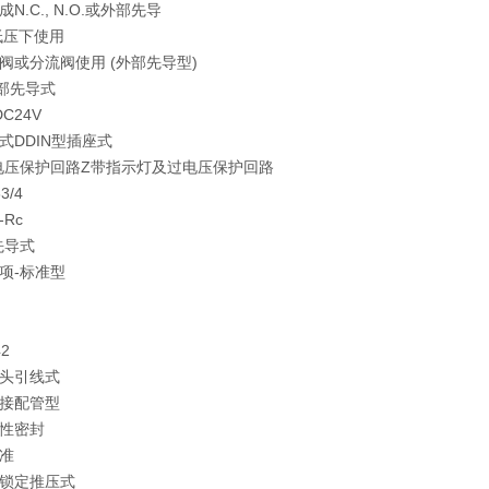
N.C., N.O.或外部先导
低压下使用
阀或分流阀使用 (外部先导型)
部先导式
C24V
式DDIN型插座式
电压保护回路Z带指示灯及过电压保护回路
3/4
Rc
先导式
项-标准型
2
头引线式
接配管型
性密封
准
锁定推压式