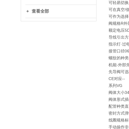
可轻易切换成
可在真空/
查看全部
可作为选择
阀规格R外
额定电压5D
导线引出方
指示灯·过
接管口径06
螺纹的种类-
机能-外部
先导阀可选
CE对应--
系列VG
阀体大小34
阀体形式插
配管种类直
密封方式弹
线圈规格标
手动操作非