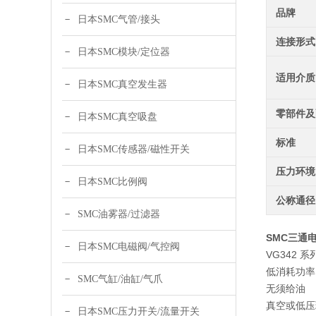
品牌
日本SMC气管/接头
连接形式
日本SMC模块/定位器
适用介质
日本SMC真空发生器
零部件及
日本SMC真空吸盘
标准
日本SMC传感器/磁性开关
压力环境
日本SMC比例阀
公称通径
SMC油雾器/过滤器
SMC三通电磁
日本SMC电磁阀/气控阀
VG342 
低消耗功率
SMC气缸/油缸/气爪
无须给油
真空或低压
日本SMC压力开关/流量开关