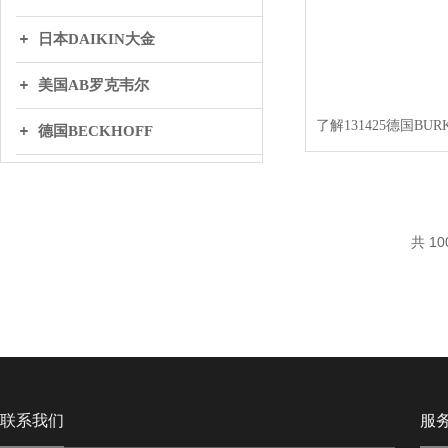
日本DAIKIN大金
美国AB罗克韦尔
了解131425德国BUR
德国BECKHOFF
英国BIFOLD百弗
日本THK
共 10
丹麦DANFOSS丹弗斯
WAGO万可
联系我们
服