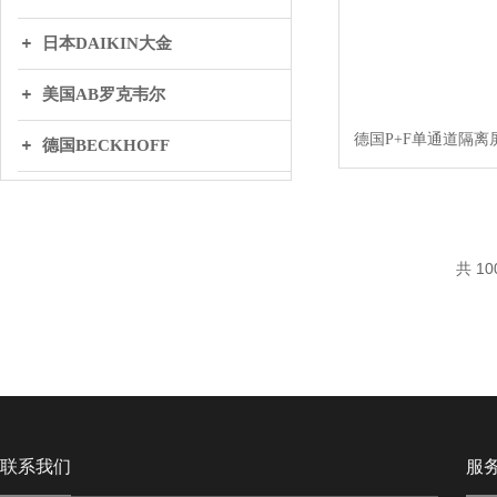
日本DAIKIN大金
美国AB罗克韦尔
德国P+F单通道隔离屏障
德国BECKHOFF
英国BIFOLD百弗
日本THK
共 10
丹麦DANFOSS丹弗斯
WAGO万可
联系我们
服