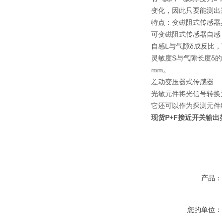
变化，因此只要能测出
特点：变磁阻式传感器
可变磁阻式传感器自感
自感L与气隙δ成反比
灵敏度S与气隙长度δ
mm。
差动变压器式传感器
光敏元件将光信号转换
它还可以作为探测元件
现货P+F接近开关输出类型
产品
您的单位