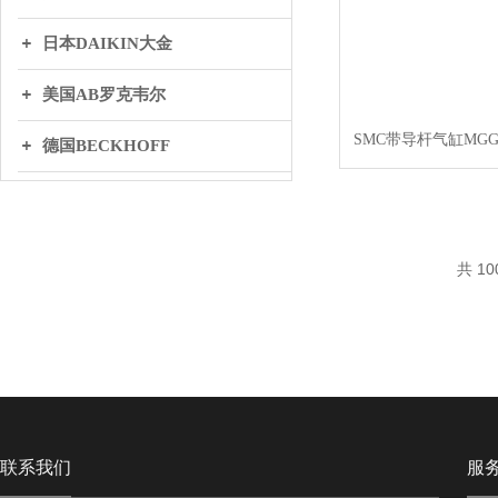
日本DAIKIN大金
美国AB罗克韦尔
SMC带导杆气缸MGGLB
德国BECKHOFF
英国BIFOLD百弗
日本THK
共 10
丹麦DANFOSS丹弗斯
WAGO万可
联系我们
服