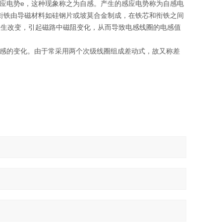
感应电势e，这种现象称之为自感。产生的感应电势称为自感电
衔铁由导磁材料如硅钢片或坡莫合金制成，在铁芯和衔铁之间
发生改变，引起磁路中磁阻变化，从而导致电感线圈的电感值
感的变化。由于常采用两个次级线圈组成差动式，故又称差