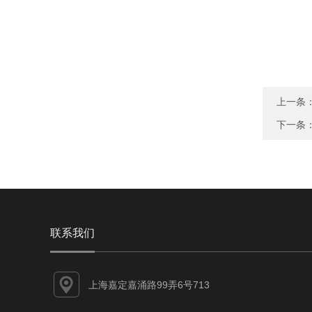
上一条
下一条
联系我们
上海嘉定嘉涌路99弄6号713