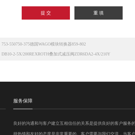
：
753-550750-375德国WAGO模块转换器859-802
：
DB10-2-5X/200REXROTH叠加式减压阀ZDR6DA2-4X/210Y
服务保障
良好的沟通和与客户建立互相信任的关系是提供良好的客户服务
持热情和友好的态度是非常重要的。客户需要与我们交流，当客