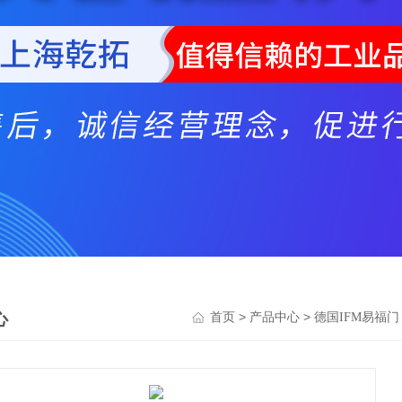
心
>
>
首页
产品中心
德国IFM易福门