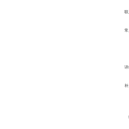
联
常
详
补