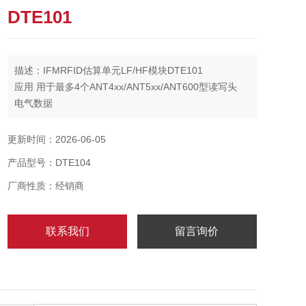
DTE101
描述：IFMRFID估算单元LF/HF模块DTE101
应用 用于最多4个ANT4xx/ANT5xx/ANT600型读写头
电气数据
工作电压 [V] 18...30 DC
电流损耗 [mA] < 3000
更新时间：2026-06-05
产品型号：DTE104
厂商性质：经销商
联系我们
留言询价