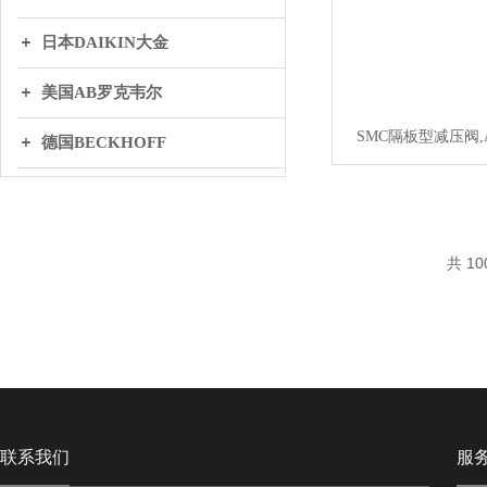
日本DAIKIN大金
美国AB罗克韦尔
SMC隔板型减压阀,ARB
德国BECKHOFF
英国BIFOLD百弗
日本THK
共 10
丹麦DANFOSS丹弗斯
WAGO万可
联系我们
服