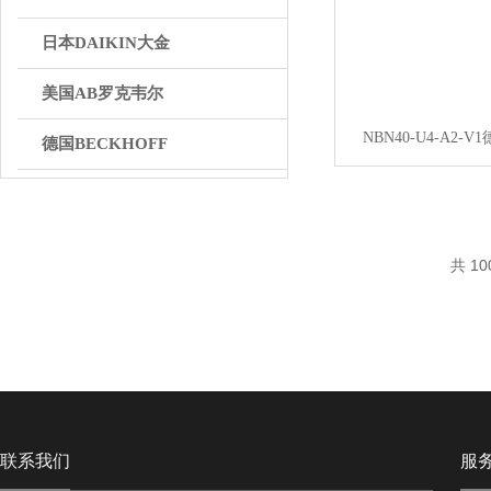
日本DAIKIN大金
美国AB罗克韦尔
NBN40-U4-A2-
德国BECKHOFF
英国BIFOLD百弗
日本THK
共 10
丹麦DANFOSS丹弗斯
WAGO万可
联系我们
服