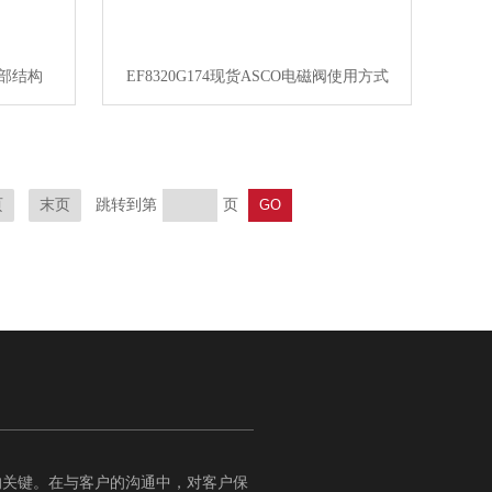
内部结构
EF8320G174现货ASCO电磁阀使用方式
跳转到第
页
页
末页
的关键。在与客户的沟通中，对客户保