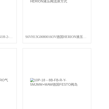
驱动类型的德国FESTO电磁阀MN1H-2-1/2-MS
S6VH13G0080016OV德国HERION液压阀流体方式