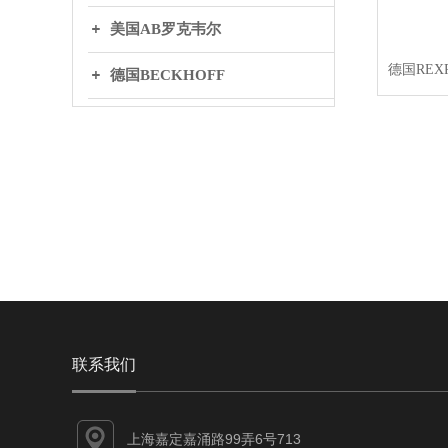
美国AB罗克韦尔
德国BECKHOFF
英国BIFOLD百弗
日本THK
丹麦DANFOSS丹弗斯
WAGO万可
联系我们
上海嘉定嘉涌路99弄6号713