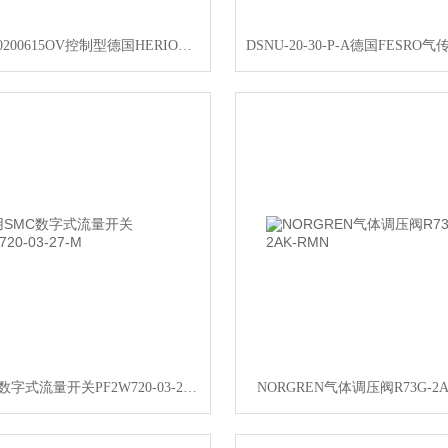
S10G51G0200615OV控制型德国HERION定向阀
水用SMC数字式流量开关PF2W720-03-27-M
NORGREN气体调压阀R73G-2A