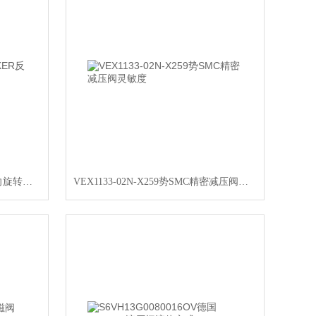
P1V-S030A0034美国PARKER反向旋转的气马达
VEX1133-02N-X259势SMC精密减压阀灵敏度