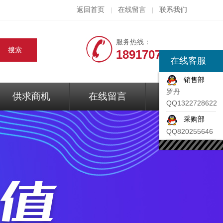
返回首页
在线留言
联系我们
|
|
服务热线：
18917074297
在线客服
销售部
罗丹
供求商机
在线留言
联系我们
QQ1322728622
采购部
QQ820255646