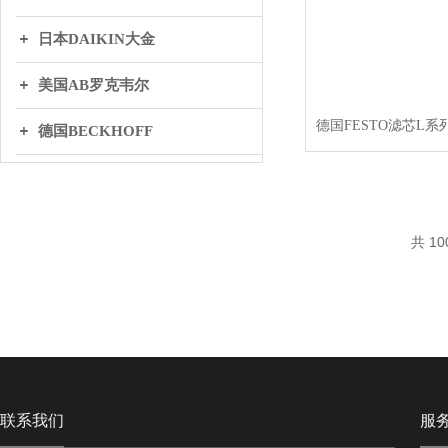
日本DAIKIN大金
美国AB罗克韦尔
德国BECKHOFF
英国BIFOLD百弗
日本THK
共 10
丹麦DANFOSS丹弗斯
WAGO万可
联系我们
服