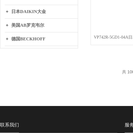
日本DAIKIN大金
美国AB罗克韦尔
德国BECKHOFF
英国BIFOLD百弗
日本THK
共 10
丹麦DANFOSS丹弗斯
WAGO万可
联系我们
服