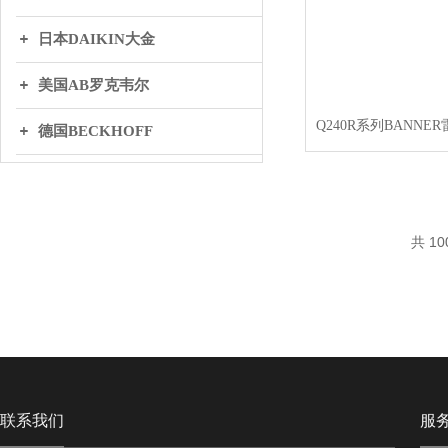
日本DAIKIN大金
美国AB罗克韦尔
德国BECKHOFF
英国BIFOLD百弗
日本THK
共 10
丹麦DANFOSS丹弗斯
WAGO万可
联系我们
服