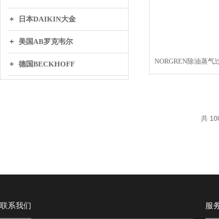
日本DAIKIN大金
美国AB罗克韦尔
德国BECKHOFF
英国BIFOLD百弗
日本THK
共 10
丹麦DANFOSS丹弗斯
WAGO万可
联系我们
服