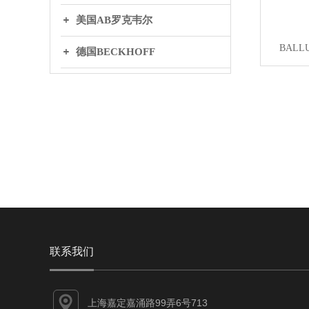
美国AB罗克韦尔
BALL
德国BECKHOFF
英国BIFOLD百弗
日本THK
丹麦DANFOSS丹弗斯
WAGO万可
联系我们
上海嘉定嘉涌路99弄6号713