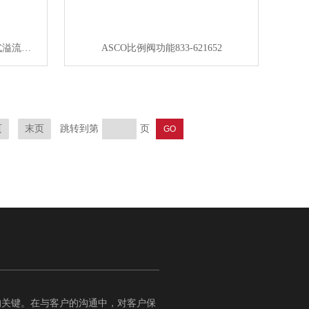
AR625-10BG日本SMC内部先导式溢流型减压阀
ASCO比例阀功能833-621652
跳转到第
页
页
末页
的关键。在与客户的沟通中，对客户保