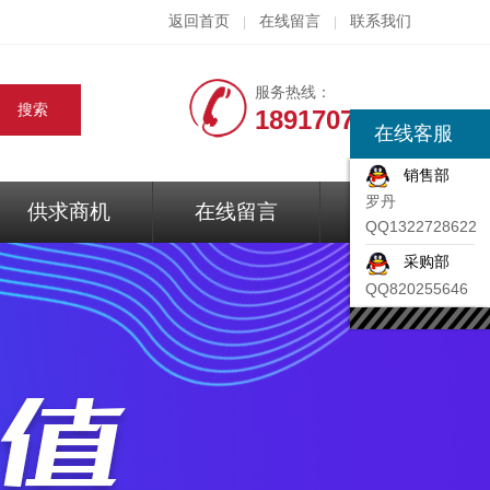
返回首页
在线留言
联系我们
|
|
服务热线：
18917074297
在线客服
销售部
罗丹
供求商机
在线留言
联系我们
QQ1322728622
采购部
QQ820255646