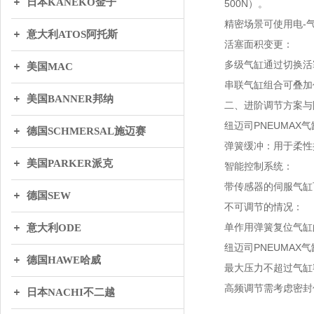
日本KANEKO金子
500N）。
精密场景可使用电-气
意大利ATOS阿托斯
活塞面积变更：
多级气缸通过切换活
美国MAC
串联气缸组合可叠加
美国BANNER邦纳
二、进阶调节方案与
纽迈司PNEUMAX
德国SCHMERSAL施迈赛
弹簧缓冲：用于柔性
美国PARKER派克
智能控制系统：
带传感器的伺服气缸
德国SEW
不可调节的情况：
单作用弹簧复位气缸
意大利ODE
纽迈司PNEUMAX
德国HAWE哈威
最大压力不超过气缸额
高频调节需考虑密封
日本NACHI不二越