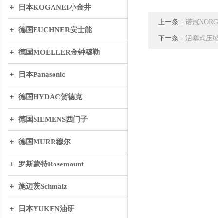
日本KOGANEI小金井
上一条：
诺冠NOR
德国EUCHNER安士能
下一条：
活塞式压
德国MOELLER金钟穆勒
日本Panasonic
德国HYDAC贺德克
德国SIEMENS西门子
德国MURR穆尔
罗斯蒙特Rosemount
施迈茨Schmalz
日本YUKEN油研