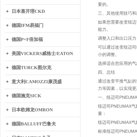
要的。
日本喜开理CKD
三、其他使用技巧和
如果您需要改变纽迈
德国IFM易福门
能力。
调整入口和出口压力
德国P+F倍加福
可以通过改变纽迈司
美国VICKERS威格士/EATON
小的调整。
选择适合您应用的气
德国TURCK图尔克
四、总结
通过改变平推气缸的
意大利CAMOZZI康茂盛
力等因素，以实现更
德国施克SICK
一、纽迈司PNEU
纽迈司PNEUMAX
日本欧姆龙OMRON
量：
纽迈司PNEUMA
德国BALLUFF巴鲁夫
标准纽迈司PNEUM