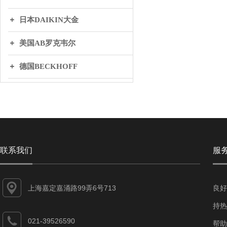
日本DAIKIN大金
美国AB罗克韦尔
德国BECKHOFF
英国BIFOLD百弗
日本THK
丹麦DANFOSS丹弗斯
联系我们
服
WAGO万可
上海嘉定嘉涌路99弄6号713
良好
持热
021-39526590
帮助