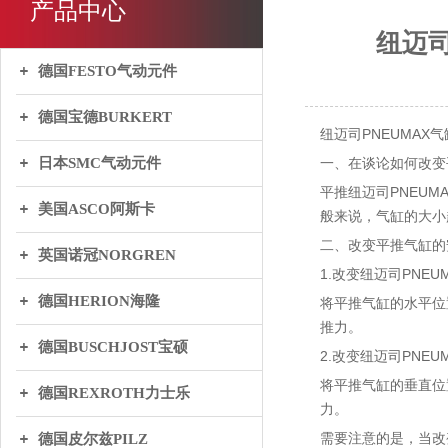
产品中心
纽迈
德国FESTO气动元件
德国宝德BURKERT
纽迈司PNEUMA
日本SMC气动元件
一、在谈论如何改变
平推纽迈司PNEU
美国ASCO阿斯卡
般来说，气缸的大小
二、改变平推气缸的
英国诺冠NORGREN
1.改变纽迈司PNE
德国HERION海隆
将平推气缸的水平位
推力。
德国BUSCHJOST宝硕
2.改变纽迈司PNE
将平推气缸的垂直位
德国REXROTH力士乐
力。
需要注意的是，当改
德国皮尔兹PILZ