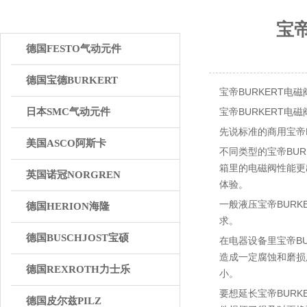
产品中心
宝
德国FESTO气动元件
德国宝德BURKERT
宝帝BURKERT
日本SMC气动元件
宝帝BURKERT
先说标准的商用宝帝
美国ASCO阿斯卡
不同类型的宝帝BU
箱里的电磁阀性能更
英国诺冠NORGREN
体验。
一般液压宝帝BUR
德国HERION海隆
求。
德国BUSCHJOST宝硕
在电器设备里宝帝B
造成一定腐蚀和磨损
德国REXROTH力士乐
小。
要想延长宝帝BUR
德国皮尔兹PILZ