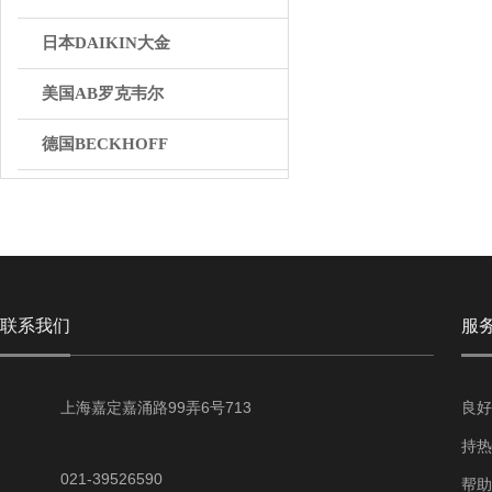
日本DAIKIN大金
美国AB罗克韦尔
德国BECKHOFF
英国BIFOLD百弗
日本THK
丹麦DANFOSS丹弗斯
联系我们
服
WAGO万可
上海嘉定嘉涌路99弄6号713
良好
持热
021-39526590
帮助