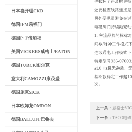
件损坏了得及时更换
还要检查线路连接是
日本喜开理CKD
另外要尽量避免在过
德国IFM易福门
电磁阀门持续频繁动
1. 主流品牌的标称
德国P+F倍加福
间歇/脉冲工作模式下：
美国VICKERS威格士/EATON
连续通电工作模式下
特定型号936-0700
德国TURCK图尔克
≤10 Hz且无杂质
基础款稳定工作超10
意大利CAMOZZI康茂盛
次。
德国施克SICK
日本欧姆龙OMRON
上一条：
威格士VI
下一条：
TACO电
德国BALLUFF巴鲁夫