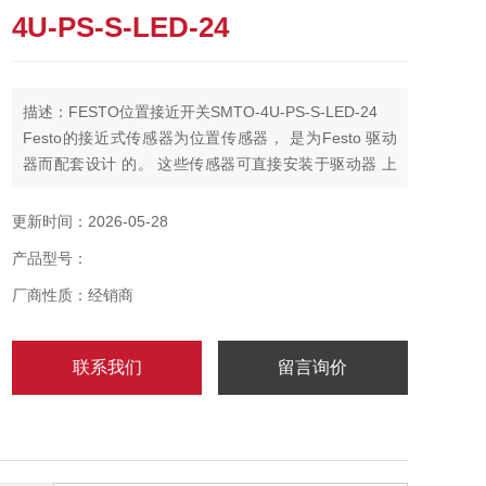
4U-PS-S-LED-24
描述：FESTO位置接近开关SMTO-4U-PS-S-LED-24
Festo的接近式传感器为位置传感器， 是为Festo 驱动
器而配套设计 的。 这些传感器可直接安装于驱动器 上
也可通过特定的安装附件进行安 装。只有在驱动器的活
塞上加上永磁 体，才能使接近式传感器工作。
更新时间：2026-05-28
产品型号：
厂商性质：经销商
联系我们
留言询价