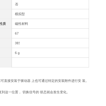
否
模拟型
性质
磁性材料
67
3针
6 g
传感器可直接安装于驱动器 上也可通过特定的安装附件进行安 装。
复到这一位置， 切换信号的 状态就会发生变化。