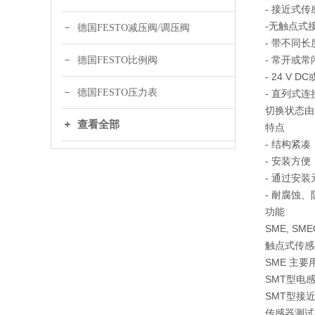
- 接近式传
-无触点式接近
德国FESTO减压阀/调压阀
- 带不同
- 常开或
德国FESTO比例阀
- 24 V DC
德国FESTO压力表
- 直列式连
切换状态由L
查看全部
特点
- 结构紧凑
- 安装方
- 通过安
- 耐腐蚀、
功能
SME, SM
触点式传感
SME 主
SMT型电
SMT型接
传感器测试器 