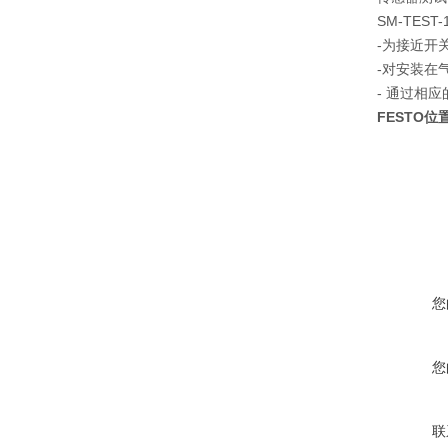
SM-TE
-为接近开
-对安装在
- 通过相应
FESTO位置
您
您
联