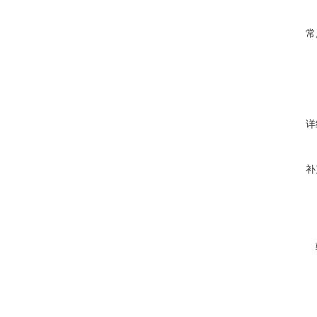
常
详
补