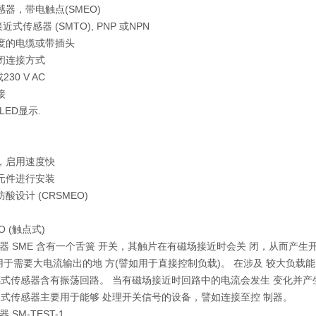
感器，带电触点(SMEO)
式传感器 (SMTO), PNP 或NPN
长度的电缆或带插头
常闭连接方式
或230 V AC
接
ED显示.
便，启用速度快
装元件进行安装
防酸设计 (CRSMEO)
EO (触点式)
器 SME 含有一个舌簧 开关，其触片在有磁场接近时会关 闭，从而产生
要用于需要大电流输出的地 方(譬如用于直接控制负载)。 在涉及 较大负载能力
感式传感器含有振荡回路。 当有磁场接近时回路中的电流会发生 变化并
近式传感器主要用于能够 处理开关信号的设备，譬如连接至控 制器。
SM-TEST-1