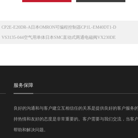
：
CP2E-E20DR-A日本OMRON可编程控制器CP1L-EM40DT1-D
：
VS3135-044空气用单体日本SMC直动式两通电磁阀VX230DE
服务保障
良好的沟通和与客户建立互相信任的关系是提供良好的客户服务
持热情和友好的态度是非常重要的。客户需要与我们交流，当客
帮助和解决问题。