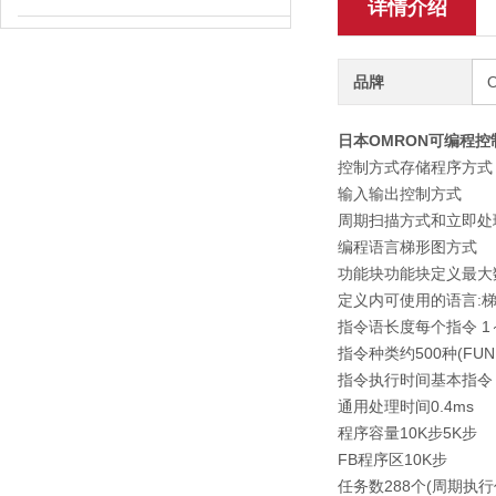
详情介绍
品牌
日本OMRON可编程控制器
控制方式
存储程序方式
输入输出控制方式
周期扫描方式和立即处
编程语言
梯形图方式
功能块
功能块定义最大数
定义内可使用的语言:梯
指令语长度
每个指令 1
指令种类
约500种(FUN
指令执行时间
基本指令 
通用处理时间
0.4ms
程序容量
10K步
5K步
FB程序区
10K步
任务数
288个(周期执