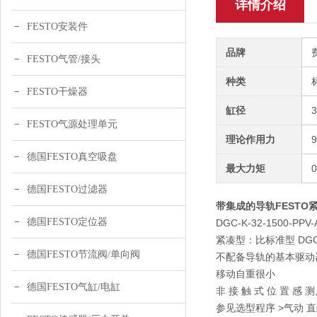
详情介绍
FESTO安装件
品牌
FESTO气管/接头
种类
FESTO干燥器
缸径
FESTO气源处理单元
理论作用力
9
德国FESTO真空吸盘
最大力矩
德国FESTO过滤器
带集成的导轨FESTO紧
德国FESTO定位器
DGC-K-32-1500-PPV-
紧凑型：比标准型 DGC-
德国FESTO节流阀/单向阀
不配备导轨的基本驱动
移动自重很小
德国FESTO气缸/电缸
非 接 触 式 位 置 感 测,
参见选型程序 >气动 