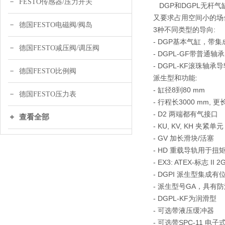
FESTO传感器/压力开关
DGP和DGPL无杆气
又要求占用空间小的场
德国FESTO电磁阀/阀岛
3种不同类型的导向:
- DGP基本气缸，带
德国FESTO减压阀/调压阀
- DGPL-GF带普
- DGPL-KF滚珠
德国FESTO比例阀
派生型和功能:
- 缸径8到80 mm
德国FESTO压力表
- 行程长3000 mm, 
- D2 两端都有气接口
查看全部
- KU, KV, KH 夹
- GV 加长滑块/活塞
- HD 重载导轨用于
- EX3: ATEX-标志 II 2
- DGPI 派生型集成有
- 派生型号GA，具有防
- DGPL-KF为润滑型
- 可选带液压缓冲器
- 可选带SPC-11 