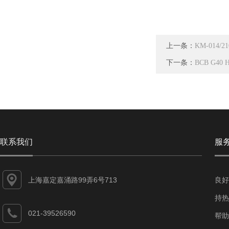
上一条：
KM-014
下一条：
BCB G4
联系我们
服
上海嘉定嘉涌路99弄6号713
良好
持热
021-39526590
帮助