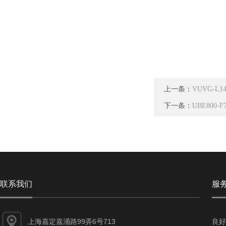
上一条：
VUVG-L
下一条：
UBE800
联系我们
服
上海嘉定嘉涌路99弄6号713
良好