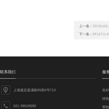
上一条：
5013624
下一条：
PF2A711
联系我们
服
上海嘉定嘉涌路99弄6号713
良好
持热
021-39526590
帮助