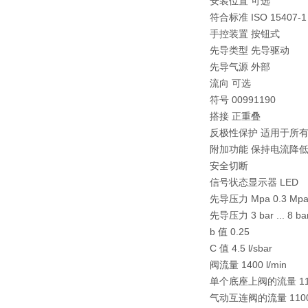
安装位置 可选
符合标准 ISO 15407-1
手控装置 按钮式
先导类型 先导驱动
先导气源 外部
流向 可选
符号 00991190
搭接 正重叠
反极性保护 适用于所
附加功能 保持电流降
安全切断
信号状态显示器 LED
先导压力 Mpa 0.3 Mpa .
先导压力 3 bar ... 8 ba
b 值 0.25
C 值 4.5 l/sbar
阀流量 1400 l/min
单个底座上阀的流量 1100
气动互连阀的流量 1100 