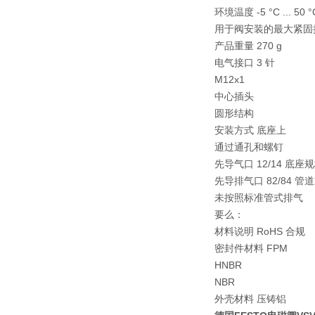
环境温度 -5 °C ... 50 °
用于阀安装的最大紧固扭矩 1.
产品重量 270 g
电气接口 3 针
M12x1
中心插头
圆形结构
安装方式 底座上
通过通孔和螺钉
先导气口 12/14 底座规格
先导排气口 82/84 管
未按照标准管式排气
要么：
材料说明 RoHS 合规
密封件材料 FPM
HNBR
NBR
外壳材料 压铸铝