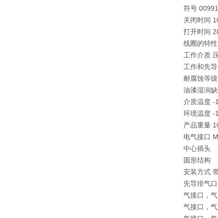
符号 00991
关闭时间 10
打开时间 28
线圈的特性参数
工作介质 压缩空
工作和先导
耐腐蚀等级 
油漆湿润缺陷
介质温度 -10 
环境温度 -10 
产品重量 10
电气接口 M
中心插头
圆形结构
安装方式 
先导排气口 
气接口，气口 
气接口，气口 