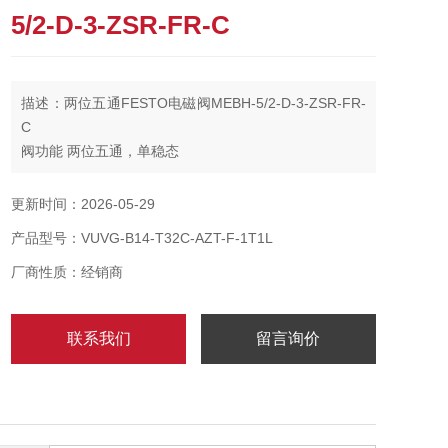
5/2-D-3-ZSR-FR-C
描述：两位五通FESTO电磁阀MEBH-5/2-D-3-ZSR-FR-
C
阀功能 两位五通，单稳态
驱动方式 电控
宽度 65 mm
更新时间：2026-05-29
标准额定流量（根据 DIN 1343 标准化） 4500 l/min
产品型号：VUVG-B14-T32C-AZT-F-1T1L
工作气口 底座规格 3，符合 ISO 5599-1 标准
厂商性质：经销商
联系我们
留言询价