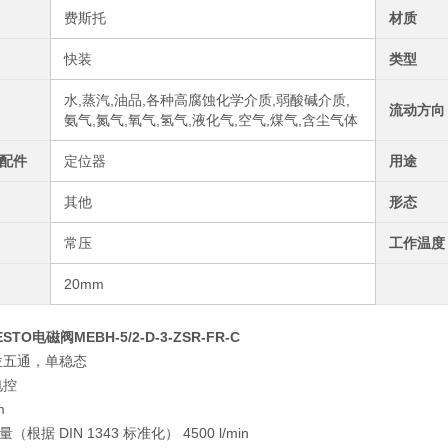
费斯托
材质
快装
类型
水,蒸汽,油品,各种高腐蚀化学介质,弱酸碱介质,
流动方向
氨气,氮气,氧气,氢气,液化气,空气,煤气,含尘气体
配件
定位器
用途
其他
形态
常压
工作温度
20mm
TO电磁阀MEBH-5/2-D-3-ZSR-FR-C
位五通，单稳态
电控
m
根据 DIN 1343 标准化） 4500 l/min