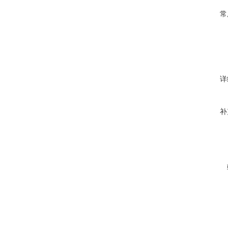
常
详
补