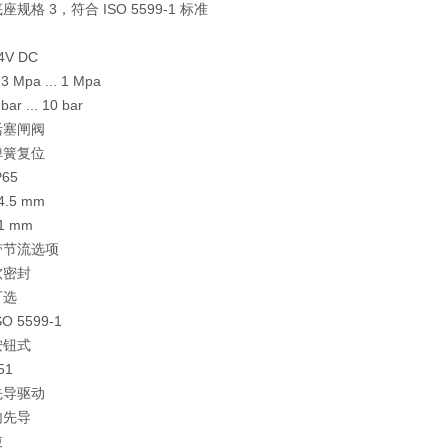
规格 3，符合 ISO 5599-1 标准
V DC
Mpa ... 1 Mpa
r ... 10 bar
活塞闸阀
弹簧复位
65
.5 mm
1 mm
带节流选项
软密封
可选
 5599-1
按钮式
51
先导驱动
内先导
逆