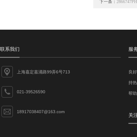
下一条：
2866747P
联系我们
服
上海嘉定嘉涌路99弄6号713
良好
持热
021-39526590
帮助
18917038407@163.com
关