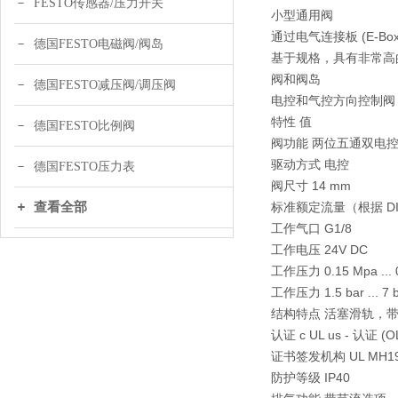
FESTO传感器/压力开关
小型通用阀
通过电气连接板 (E-Bo
德国FESTO电磁阀/阀岛
基于规格，具有非常高
阀和阀岛
德国FESTO减压阀/调压阀
电控和气控方向控制阀
特性 值
德国FESTO比例阀
阀功能 两位五通双电
驱动方式 电控
德国FESTO压力表
阀尺寸 14 mm
查看全部
标准额定流量（根据 DIN 1
工作气口 G1/8
工作电压 24V DC
工作压力 0.15 Mpa ... 
工作压力 1.5 bar ... 7 
结构特点 活塞滑轨，
认证 c UL us - 认证 (O
证书签发机构 UL MH19
防护等级 IP40