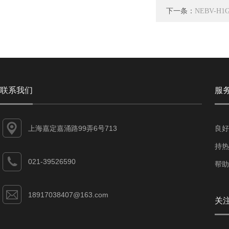
下一条：
NEBV-H1
联系我们
服
上海嘉定嘉涌路99弄6号713
良好
持热
021-39526590
帮助
18917038407@163.com
关